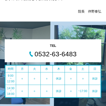
院長 伴野泰弘
TEL
0532-63-6483
時間
月
火
水
木
金
土
日
9:00
~
○
○
○
休診
○
○
休診
12:00
14:30
~
○
○
○
休診
○
~17:00
休診
18:00