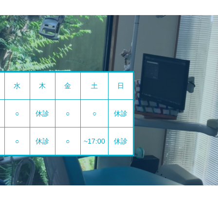
水
木
金
土
日
○
休診
○
○
休診
○
休診
○
~17:00
休診